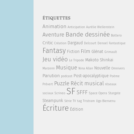
ÉTIQUETTES
Animation
Anticipation
Aurélie Wellenstein
Bande dessinée
Aventure
Bottero
Critic
Dargaud
Création
Delcourt
Denoel
Fantastique
Fantasy
Film
Fiction
Glénat
Grimault
Jeu vidéo
Makoto Shinkai
Le Tripode
Musique
Nouvelle
Marzenn
Nina Allan
Omnivers
Parution
Post-apocalyptique
podcast
Poème
Puzzle
Récit musical
Prévert
réseaux
SF
SFFF
sociaux
Scrineo
Space Opera
Stargate
Steampunk
Série TV
tag
Tristram
Ugo Bienvenu
Écriture
Édition