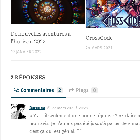
De nouvelles aventures à
CrossCode
l’horizon 2022
24 MARS 2021
19 JANVIER 2022
2 RÉPONSES
Commentaires
2
Pings
0
Baroona
27 mars 2021 à 20:28
« Y a-t-il seulement une bonne réponse ? » : clairemen
mon avis. Je n’aurais pas été jusqu’à parler de « malai
c’est ça qui est génial. ^^