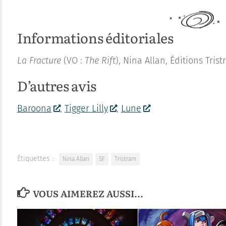
Informations éditoriales
La Fracture
(VO :
The Rift
), Nina Allan, Éditions Tri
D’autres avis
Baroona
,
Tigger Lilly
,
Lune
Étiquettes :
Nina Allan
SF
Tristram
VOUS AIMEREZ AUSSI...