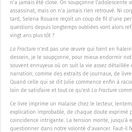
n’a jamais été close. On soupçonne l’adolescente 
assassinat, mais on n’a jamais rien retrouvé. Ni corp
tard, Selena Rouane reçoit un coup de fil d’une pers
questions depuis longtemps oubliées vont alors refair
vingt ans plus tôt ?
L
a Fracture
n’est pas une œuvre qui tient en haleine
dessein, je le soupçonne, pour mieux endormir notr
souvent ennuyeux où on suit la vie assez détaillée
narration, comme des extraits de journaux, de livre
Quand celle qui se dit Julie commence enfin à racon
loin de satisfaire et tout ce qu’est
La Fracture
comme
Ce livre imprime un malaise chez le lecteur, lente
explication improbable, de chaque doute exprimé 
coïncidence intrigante. La tension monte, jusqu’à 
questionner dans notre volonté d’avancer. Faut-il f