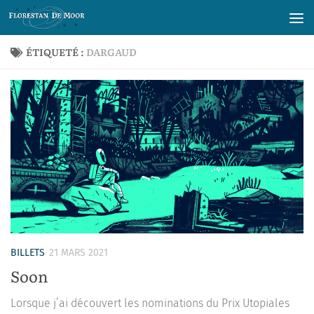
Skip to content
ÉTIQUETÉ :
DARGAUD
BILLETS
21 MARS 2021
Soon
Lorsque j’ai découvert les nominations du Prix Utopiales