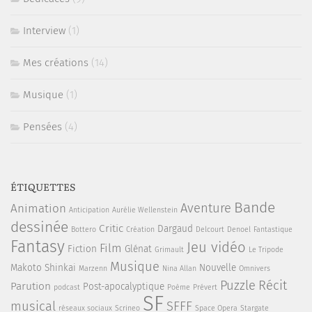
Interview
(1)
Mes créations
(14)
Musique
(1)
Pensées
(4)
ÉTIQUETTES
Bande
Aventure
Animation
Anticipation
Aurélie Wellenstein
dessinée
Critic
Dargaud
Bottero
Création
Delcourt
Denoel
Fantastique
Fantasy
Jeu vidéo
Film
Fiction
Glénat
Grimault
Le Tripode
Musique
Makoto Shinkai
Nouvelle
Marzenn
Nina Allan
Omnivers
Puzzle
Récit
Parution
Post-apocalyptique
podcast
Poème
Prévert
SF
musical
SFFF
réseaux sociaux
Scrineo
Space Opera
Stargate