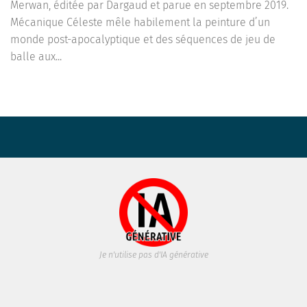
Merwan, éditée par Dargaud et parue en septembre 2019.
Mécanique Céleste mêle habilement la peinture d’un
monde post-apocalyptique et des séquences de jeu de
balle aux...
Je n'utilise pas d'IA générative