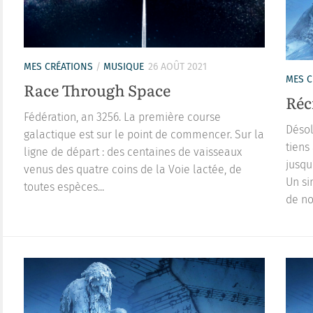
MES CRÉATIONS
/
MUSIQUE
26 AOÛT 2021
MES C
Race Through Space
Réc
Fédération, an 3256. La première course
Désol
galactique est sur le point de commencer. Sur la
tiens
ligne de départ : des centaines de vaisseaux
jusqu
venus des quatre coins de la Voie lactée, de
Un si
toutes espèces...
de no