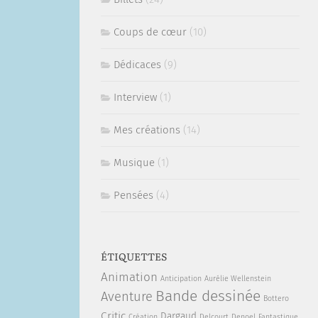
Coups de cœur
(10)
Dédicaces
(9)
Interview
(1)
Mes créations
(14)
Musique
(1)
Pensées
(4)
ÉTIQUETTES
Animation
Anticipation
Aurélie Wellenstein
Bande dessinée
Aventure
Bottero
Critic
Dargaud
Création
Delcourt
Denoel
Fantastique