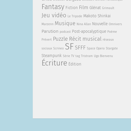
Fantasy
Film
Fiction
Glénat
Grimault
Jeu vidéo
Makoto Shinkai
Le Tripode
Musique
Nouvelle
Marzenn
Nina Allan
Omnivers
Parution
Post-apocalyptique
podcast
Poème
Puzzle
Récit musical
Prévert
réseaux
SF
SFFF
sociaux
Scrineo
Space Opera
Stargate
Steampunk
Série TV
tag
Tristram
Ugo Bienvenu
Écriture
Édition