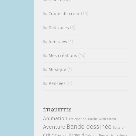
Coups de cœur
(10)
Dédicaces
(9)
Interview
(1)
Mes créations
(14)
Musique
(1)
Pensées
(4)
ÉTIQUETTES
Animation
Anticipation
Aurélie Wellenstein
Bande dessinée
Aventure
Bottero
Critic
Dargaud
Création
Delcourt
Denoel
Fantastique